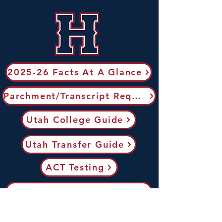
2025-26 Facts At A Glance
Parchment/Transcript Request
Utah College Guide
Utah Transfer Guide
ACT Testing
Send AP Scores to Colleges